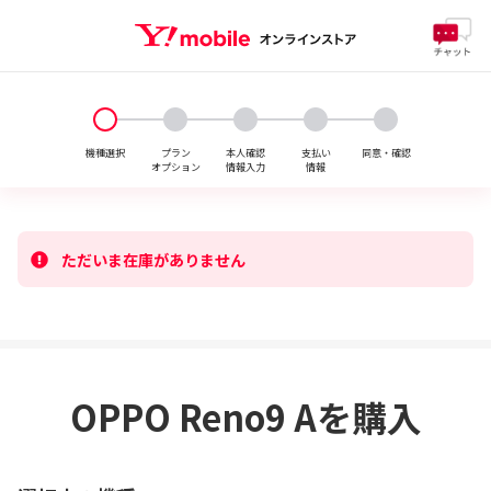
機種選択
プラン

本人確認

支払い

同意・確認
オプション
情報入力
情報
ただいま在庫がありません
OPPO Reno9 Aを購入