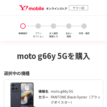
機種選択
プラン

本人確認

支払い

同意・確認
オプション
情報入力
情報
moto g66y 5Gを購入
選択中の機種
機種名
moto g66y 5G
カラー
PANTONE Black Oyster（ブラッ
クオイスター）